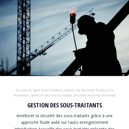
Accueil en ligne Sous-traitants
,
Culture de sécurité
,
Ressources
Humaines
,
Santé et sécurité au travail
,
Sécurité au poste de travail
GESTION DES SOUS-TRAITANTS
Améliorer la sécurité des sous-traitants grâce à une
approche fluide axée sur l'auto-enregistrement
Introduction Accueillir des sous-traitants présente des