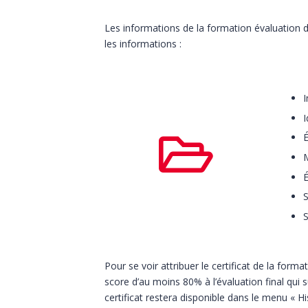
Les informations de la formation évaluation de
les informations :
I
I
É
M
É
S
S
Pour se voir attribuer le certificat de la form
score d’au moins 80% à l’évaluation final qui 
certificat restera disponible dans le menu « H