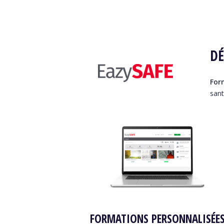
DÉ
For
sant
FORMATIONS PERSONNALISÉE